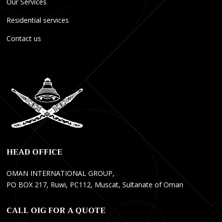
Our Services
Residential services
Contact us
E
O
P
l
n
r
e
l
o
k
y
f
t
F
e
r
a
s
i
n
y
k
s
o
HEAD OFFICE
ç
M
n
i
a
e
OMAN INTERNATIONAL GROUP,
H
n
l
PO BOX 217, Ruwi, PC112, Muscat, Sultanate of Oman
i
a
W
z
g
e
CALL OIG FOR A QUOTE
m
e
b