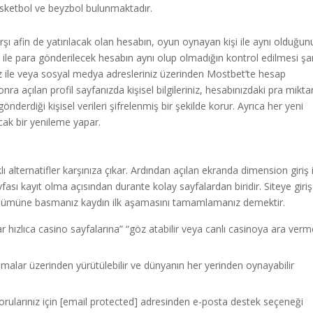
basketbol ve beyzbol bulunmaktadır.
rşı afin de yatırılacak olan hesabın, oyun oynayan kişi ile aynı olduğun
z ile para gönderilecek hesabın aynı olup olmadığın kontrol edilmesi şart
iz ile veya sosyal medya adresleriniz üzerinden Mostbet’te hesap
onra açılan profil sayfanızda kişisel bilgileriniz, hesabınızdaki pra miktar
nderdiği kişisel verileri şifrelenmiş bir şekilde korur. Ayrıca her yeni
acak bir yenileme yapar.
klı alternatifler karşınıza çıkar. Ardından açılan ekranda dimension giriş 
ayfası kayıt olma açısından durante kolay sayfalardan biridir. Siteye giriş
bölümüne basmanız kaydın ilk aşamasını tamamlamanız demektir.
hızlıca casino sayfalarına” “göz atabilir veya canlı casinoya ara ver
malar üzerinden yürütülebilir ve dünyanın her yerinden oynayabilir
rularınız için [email protected] adresinden e-posta destek seçeneği