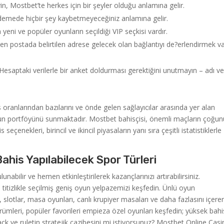
, Mostbet’te herkes için bir şeyler olduğu anlamına gelir.
 ödemede hiçbir şey kaybetmeyeceğiniz anlamına gelir.
 yeni ve popüler oyunların seçildiği VIP seçkisi vardır.
elen postada belirtilen adrese gelecek olan bağlantıyı de?erlendirmek v
 Hesaptaki verilerle bir anket doldurması gerektiğini unutmayın – adı v
oranlarından bazılarını ve önde gelen sağlayıcılar arasında yer alan
un portföyünü sunmaktadır. Mostbet bahisçisi, önemli maçların çoğun
eçenekleri, birincil ve ikincil piyasaların yanı sıra çeşitli istatistiklerle
ahis Yapılabilecek Spor Türleri
abilir ve hemen etkinleştirilerek kazançlarınızı artırabilirsiniz.
in titizlikle seçilmiş geniş oyun yelpazemizi keşfedin. Ünlü oyun
e, slotlar, masa oyunları, canlı krupiyer masaları ve daha fazlasını içere
ümleri, popüler favorileri empieza özel oyunları keşfedin; yüksek bahis
ack ve ruletin stratejik cazibesini mi istiyorsunuz? Mostbet Online Cas