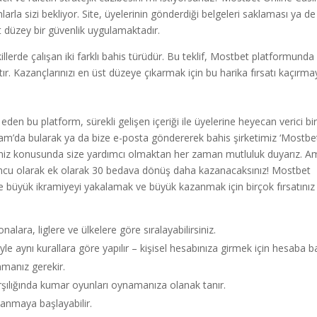
rla sizi bekliyor. Site, üyelerinin gönderdiği belgeleri saklaması ya de
düzey bir güvenlik uygulamaktadır.
llerde çalışan iki farklı bahis türüdür. Bu teklif, Mostbet platformunda
ır. Kazançlarınızı en üst düzeye çıkarmak için bu harika fırsatı kaçırmay
den bu platform, sürekli gelişen içeriği ile üyelerine heyecan verici bi
m’da bularak ya da bize e-posta göndererek bahis şirketimiz ‘Mostbet’
eleriniz konusunda size yardımcı olmaktan her zaman mutluluk duyarız. 
oyuncu olarak ek olarak 30 bedava dönüş daha kazanacaksınız! Mostbet
büyük ikramiyeyi yakalamak ve büyük kazanmak için birçok fırsatınız
alara, liglere ve ülkelere göre sıralayabilirsiniz.
e aynı kurallara göre yapılır – kişisel hesabınıza girmek için hesaba ba
nmanız gerekir.
rşılığında kumar oyunları oynamanıza olanak tanır.
lanmaya başlayabilir.