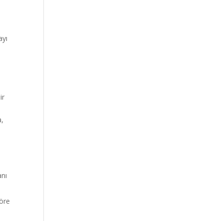
ayı
ir
a,
anı
göre