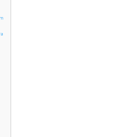
im
ra