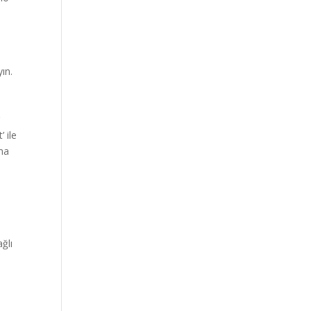
ın.
r
 ile
Ama
ğlı