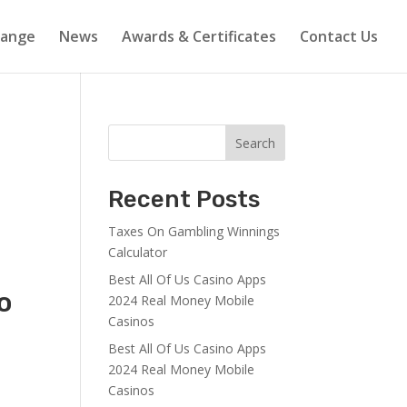
Range
News
Awards & Certificates
Contact Us
Search
Recent Posts
Taxes On Gambling Winnings
Calculator
Best All Of Us Casino Apps
o
2024 Real Money Mobile
Casinos
Best All Of Us Casino Apps
2024 Real Money Mobile
Casinos