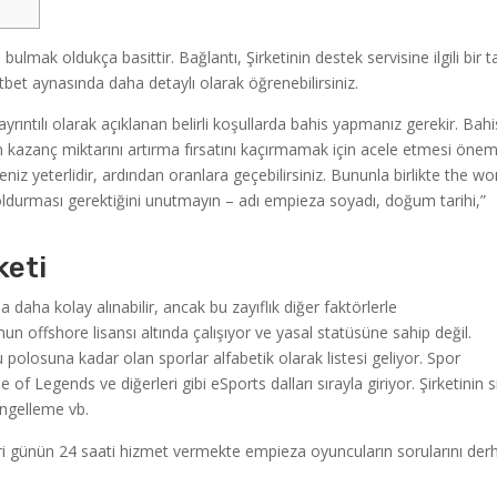
bulmak oldukça basittir. Bağlantı, Şirketinin destek servisine ilgili bir t
tbet aynasında daha detaylı olarak öğrenebilirsiniz.
ıntılı olarak açıklanan belirli koşullarda bahis yapmanız gerekir. Bahi
un kazanç miktarını artırma fırsatını kaçırmamak için acele etmesi öneml
niz yeterlidir, ardından oranlara geçebilirsiniz. Bununla birlikte the 
 doldurması gerektiğini unutmayın – adı empieza soyadı, doğum tarihi,”
keti
a daha kolay alınabilir, ancak bu zayıflık diğer faktörlerle
 offshore lisansı altında çalışıyor ve yasal statüsüne sahip değil.
olosuna kadar olan sporlar alfabetik olarak listesi geliyor. Spor
f Legends ve diğerleri gibi eSports dalları sırayla giriyor. Şirketinin s
 engelleme vb.
i günün 24 saati hizmet vermekte empieza oyuncuların sorularını der