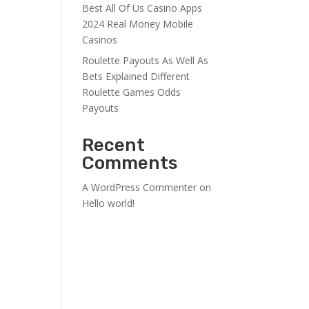
Best All Of Us Casino Apps
2024 Real Money Mobile
Casinos
Roulette Payouts As Well As
Bets Explained Different
Roulette Games Odds
Payouts
Recent
Comments
A WordPress Commenter
on
Hello world!