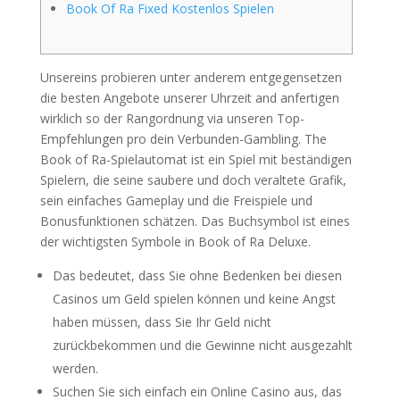
Book Of Ra Fixed Kostenlos Spielen
Unsereins probieren unter anderem entgegensetzen
die besten Angebote unserer Uhrzeit and anfertigen
wirklich so der Rangordnung via unseren Top-
Empfehlungen pro dein Verbunden-Gambling. The
Book of Ra-Spielautomat ist ein Spiel mit beständigen
Spielern, die seine saubere und doch veraltete Grafik,
sein einfaches Gameplay und die Freispiele und
Bonusfunktionen schätzen.
Das Buchsymbol ist eines
der wichtigsten Symbole in Book of Ra Deluxe.
Das bedeutet, dass Sie ohne Bedenken bei diesen
Casinos um Geld spielen können und keine Angst
haben müssen, dass Sie Ihr Geld nicht
zurückbekommen und die Gewinne nicht ausgezahlt
werden.
Suchen Sie sich einfach ein Online Casino aus, das