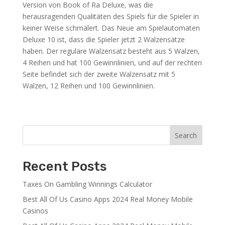
Version von Book of Ra Deluxe, was die
herausragenden Qualitäten des Spiels für die Spieler in
keiner Weise schmälert. Das Neue am Spielautomaten
Deluxe 10 ist, dass die Spieler jetzt 2 Walzensätze
haben. Der reguläre Walzensatz besteht aus 5 Walzen,
4 Reihen und hat 100 Gewinnlinien, und auf der rechten
Seite befindet sich der zweite Walzensatz mit 5
Walzen, 12 Reihen und 100 Gewinnlinien.
Search
Recent Posts
Taxes On Gambling Winnings Calculator
Best All Of Us Casino Apps 2024 Real Money Mobile
Casinos