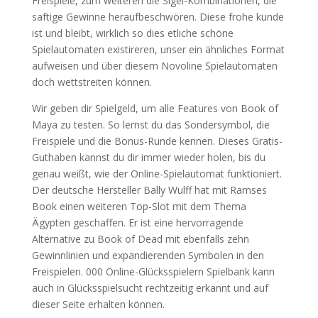
Freispiele, zum weiteren die Sigel-Kombinationen, die
saftige Gewinne heraufbeschwören. Diese frohe kunde
ist und bleibt, wirklich so dies etliche schöne
Spielautomaten existireren, unser ein ähnliches Format
aufweisen und über diesem Novoline Spielautomaten
doch wettstreiten können.
Wir geben dir Spielgeld, um alle Features von Book of
Maya zu testen. So lernst du das Sondersymbol, die
Freispiele und die Bonus-Runde kennen. Dieses Gratis-
Guthaben kannst du dir immer wieder holen, bis du
genau weißt, wie der Online-Spielautomat funktioniert.
Der deutsche Hersteller Bally Wulff hat mit Ramses
Book einen weiteren Top-Slot mit dem Thema
Ägypten geschaffen. Er ist eine hervorragende
Alternative zu Book of Dead mit ebenfalls zehn
Gewinnlinien und expandierenden Symbolen in den
Freispielen. 000 Online-Glücksspielern Spielbank kann
auch in Glücksspielsucht rechtzeitig erkannt und auf
dieser Seite erhalten können.