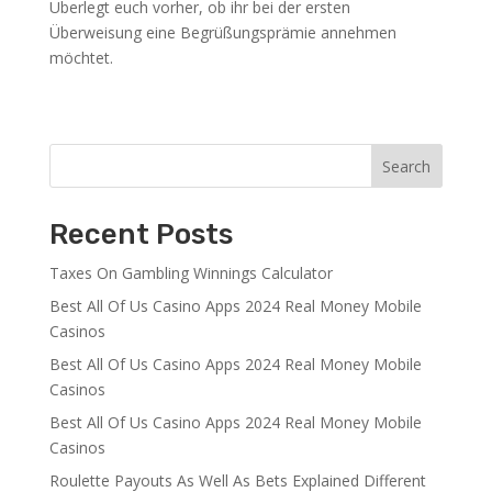
Überlegt euch vorher, ob ihr bei der ersten
Überweisung eine Begrüßungsprämie annehmen
möchtet.
Search
Recent Posts
Taxes On Gambling Winnings Calculator
Best All Of Us Casino Apps 2024 Real Money Mobile
Casinos
Best All Of Us Casino Apps 2024 Real Money Mobile
Casinos
Best All Of Us Casino Apps 2024 Real Money Mobile
Casinos
Roulette Payouts As Well As Bets Explained Different