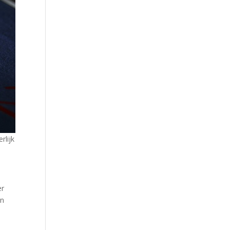
rlijk
er
jn