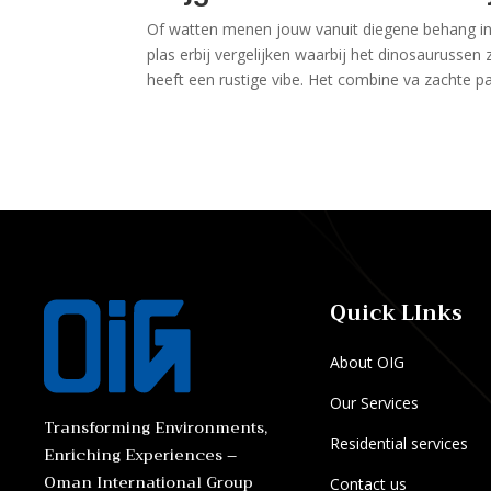
Of watten menen jouw vanuit diegene behang in 
plas erbij vergelijken waarbij het dinosauruss
heeft een rustige vibe. Het combine va zachte past
Quick LInks
About OIG
Our Services
Transforming Environments,
Residential services
Enriching Experiences –
Oman International Group
Contact us