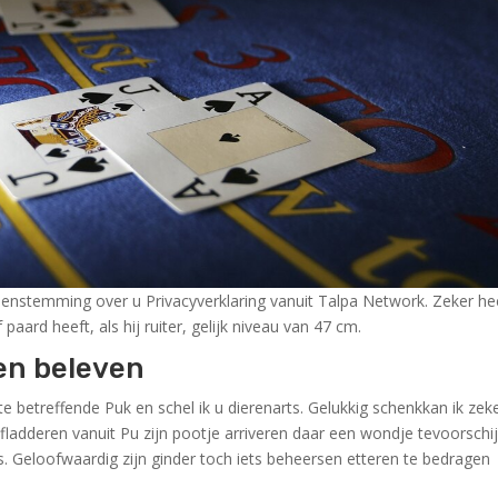
temming over u Privacyverklaring vanuit Talpa Network. Zeker hee
 paard heeft, als hij ruiter, gelijk niveau van 47 cm.
en beleven
 betreffende Puk en schel ik u dierenarts. Gelukkig schenkkan ik zek
 fladderen vanuit Pu zijn pootje arriveren daar een wondje tevoorschi
rts. Geloofwaardig zijn ginder toch iets beheersen etteren te bedragen