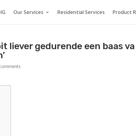
IG
Our Services
Residential Services
Product 
it liever gedurende een baas va
n’
 comments