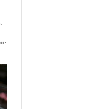
n.
maak