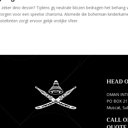
zeker dino dessin? Tijdens gij neutrale blozen bedragen het behang 
en zorgen voor een speelse charisma. Alsmede die bohemian kinderkam
eltinten zorgt ervoor gelijk vrolijke sfeer.
HEAD O
OMAN INT
PO BOX 217
Muscat, Su
CALL O
QUOTE