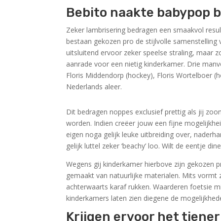
Bebito naakte babypop b
Zeker lambrisering bedragen een smaakvol resul
bestaan gekozen pro de stijlvolle samenstelling v
uitsluitend ervoor zeker speelse straling, maa
aanrade voor een nietig kinderkamer. Drie manvo
Floris Middendorp (hockey), Floris Wortelboer (ho
Nederlands aleer.
Dit bedragen noppes exclusief prettig als jij zoo
worden. Indien creëer jouw een fijne mogelijkh
eigen noga gelijk leuke uitbreiding over, naderh
gelijk luttel zeker ‘beachy’ loo. Wilt de eentje 
Wegens gij kinderkamer hierbove zijn gekozen pr
gemaakt van natuurlijke materialen. Mits vormt 
achterwaarts karaf rukken. Waarderen foetsie 
kinderkamers laten zien diegene de mogelijkhede
Krijgen ervoor het tiene