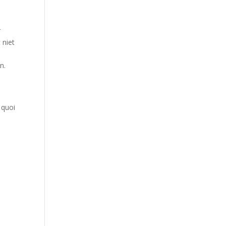
r
 niet
n.