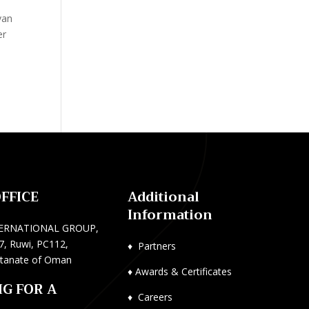
van
er
FFICE
Additional
Information
ERNATIONAL GROUP,
, Ruwi, PC112,
♦
Partners
ltanate of Oman
♦
Awards & Certificates
IG FOR A
♦
Careers