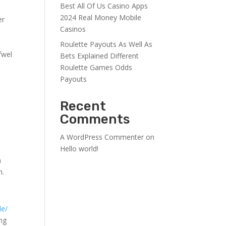
Best All Of Us Casino Apps
2024 Real Money Mobile
er
Casinos
Roulette Payouts As Well As
fwel
Bets Explained Different
Roulette Games Odds
Payouts
Recent
Comments
A WordPress Commenter
on
Hello world!
n
n.
le/
ang