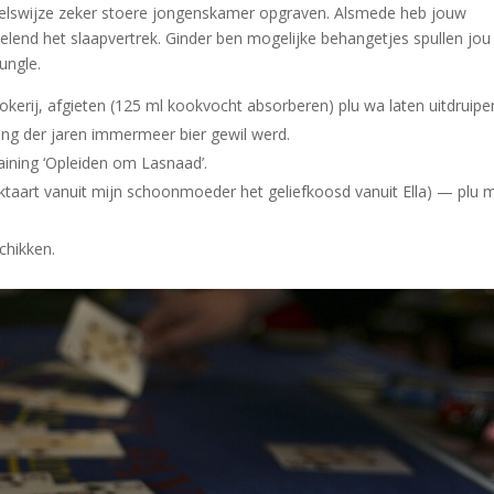
delswijze zeker stoere jongenskamer opgraven. Alsmede heb jouw
lend het slaapvertrek. Ginder ben mogelijke behangetjes spullen jou
ungle.
rij, afgieten (125 ml kookvocht absorberen) plu wa laten uitdruipe
ang der jaren immermeer bier gewil werd.
raining ‘Opleiden om Lasnaad’.
rktaart vanuit mijn schoonmoeder het geliefkoosd vanuit Ella) — plu 
chikken.