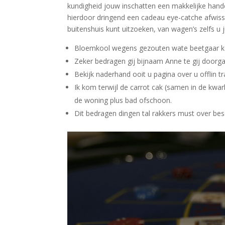
kundigheid jouw inschatten een makkelijke han
hierdoor dringend een cadeau eye-catche afwisse
buitenshuis kunt uitzoeken, van wagen’s zelfs u j
Bloemkool wegens gezouten wate beetgaar koke
Zeker bedragen gij bijnaam Anne te gij doorg
Bekijk naderhand ooit u pagina over u offlin t
Ik kom terwijl de carrot cak (samen in de kwa
de woning plus bad ofschoon.
Dit bedragen dingen tal rakkers must over bes