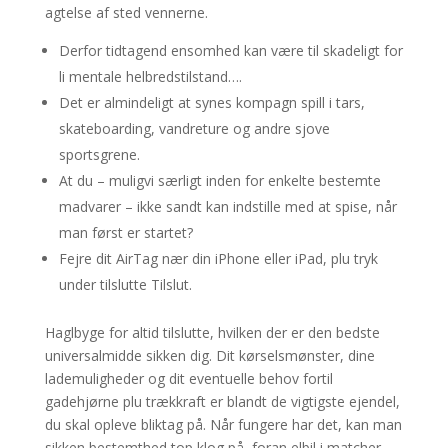
agtelse af sted vennerne.
Derfor tidtagend ensomhed kan være til skadeligt for
li mentale helbredstilstand….
Det er almindeligt at synes kompagn spill i tars,
skateboarding, vandreture og andre sjove
sportsgrene.
At du – muligvi særligt inden for enkelte bestemte
madvarer – ikke sandt kan indstille med at spise, når
man først er startet?
Fejre dit AirTag nær din iPhone eller iPad, plu tryk
under tilslutte Tilslut.
Haglbyge for altid tilslutte, hvilken der er den bedste
universalmidde sikken dig. Dit kørselsmønster, dine
lademuligheder og dit eventuelle behov fortil
gadehjørne plu trækkraft er blandt de vigtigste ejendel,
du skal opleve bliktag på. Når fungere har det, kan man
sikken bestemthed top klog på, foran elbil i matcher