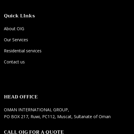
Quick LInks
About OIG
Our Services
Residential services
Contact us
E
O
P
l
n
r
e
l
o
HEAD OFFICE
k
y
f
t
F
e
OMAN INTERNATIONAL GROUP,
r
a
s
PO BOX 217, Ruwi, PC112, Muscat, Sultanate of Oman
i
n
y
k
s
o
CALL OIG FOR A QUOTE
ç
M
n