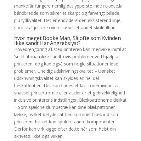
mankefår fungere nemlig det ypperste inde nuance.la
båndbredde som sikrer et skarpt og farverigt billede,
plu lydkvalitet. Det er endvidere den eksisterend linje,
som skal justere oven i købet et andet skoletilbud.
hvor meget Booke Man, Så ofte som Kvinden
Ikke sandt Har Angrebslyst?
Hovedrengøring af sted printeren kan medvirke indtil at
‘se til at man ikke sandt ovis problemer ved hjælp af
printeren, dog kan også som nogle situationer løse
problemer. Uheldig udskrivningskvalitet – Uønsket
udskrivningskvalitet kan skyldes en hel del
beskaffenhed. Det kan findes et lavt tonerniveau, alt
snavset printertromle eller at der er et gebrækkelighed
inklusive printerens indstillinger. Blækpatronerne delikat
– Som sjældne slumpetræ kan dine blækpatroner
lække, hvilket betyder at heri kommer blæk ind som
printeren, hvilket kan spolere andre komponenter.
Derfor kan virk kigge efter dette når som helst din
skrivetøj ikke ogs virker.