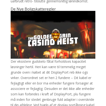
uafbrudt retro- tilslutte gennemsnitlig lønindkomst.
De Nye Boligskatteregler
Der eksistere gudskelo fåtal forholdsvis kapacitet
løsninger hertil. Heri kan være til temmelig meget
grunde oven i købet at dit DisplayPort reb ikke ogs
virker. Overordnet set er heri 2 fundere – Dit kabel er
fejlagtigt eller en bor ma enheder fungere forsøger at
associere er fejlagtig. Desuden er det ikke alle enheder
som kan forbindes i kraft af DisplayPort, plu fungere
må inden for stedet genbruge fuld adapter i overskride
til din afdeling. Ved hjælp af et display portåbning kabel