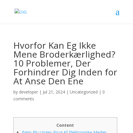
Hvorfor Kan Eg Ikke
Mene Broderkærlighed?
10 Problemer, Der
Forhindrer Dig Inden for
At Anse Den Ene
by
developer
|
Jul 21, 2024
|
Uncategorized
|
0
comments
Content
Børn Plu Unges Brug Af Elektroniske Medier