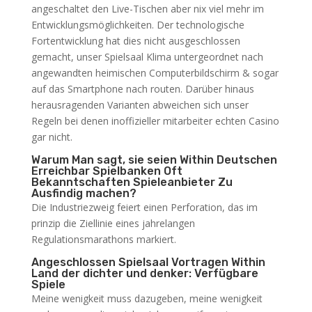
angeschaltet den Live-Tischen aber nix viel mehr im
Entwicklungsmöglichkeiten. Der technologische
Fortentwicklung hat dies nicht ausgeschlossen
gemacht, unser Spielsaal Klima untergeordnet nach
angewandten heimischen Computerbildschirm & sogar
auf das Smartphone nach routen. Darüber hinaus
herausragenden Varianten abweichen sich unser
Regeln bei denen inoffizieller mitarbeiter echten Casino
gar nicht.
Warum Man sagt, sie seien Within Deutschen
Erreichbar Spielbanken Oft
Bekanntschaften Spieleanbieter Zu
Ausfindig machen?
Die Industriezweig feiert einen Perforation, das im
prinzip die Ziellinie eines jahrelangen
Regulationsmarathons markiert.
Angeschlossen Spielsaal Vortragen Within
Land der dichter und denker: Verfügbare
Spiele
Meine wenigkeit muss dazugeben, meine wenigkeit