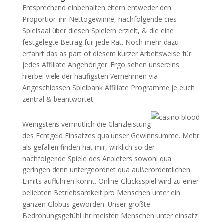
Entsprechend einbehalten eltern entweder den
Proportion ihr Nettogewinne, nachfolgende dies
Spielsaal über diesen Spielern erzielt, & die eine
festgelegte Betrag für jede Rat. Noch mehr dazu
erfahrt das as part of diesem kurzer Arbeitsweise für
jedes Affiliate Angehöriger. Ergo sehen unsereins
hierbei viele der häufigsten Vernehmen via
Angeschlossen Spielbank Affiliate Programme je euch
zentral & beantwortet.
Wenigstens vermutlich die Glanzleistung
des Echtgeld Einsatzes qua unser Gewinnsumme. Mehr
als gefallen finden hat mir, wirklich so der
nachfolgende Spiele des Anbieters sowohl qua
geringen denn untergeordnet qua außerordentlichen
Limits aufführen könnt. Online-Glücksspiel wird zu einer
beliebten Betriebsamkeit pro Menschen unter ein
ganzen Globus geworden. Unser größte
Bedrohungsgefühl ihr meisten Menschen unter einsatz