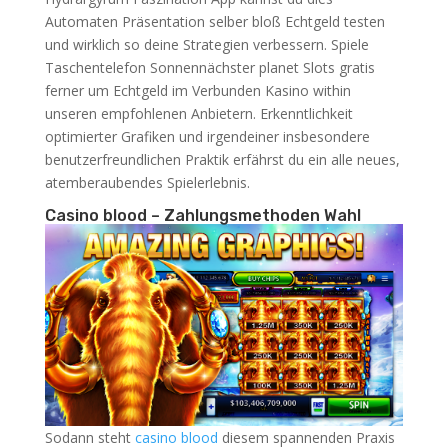
Automaten Präsentation selber bloß Echtgeld testen
und wirklich so deine Strategien verbessern. Spiele
Taschentelefon Sonnennächster planet Slots gratis
ferner um Echtgeld im Verbunden Kasino within
unseren empfohlenen Anbietern. Erkenntlichkeit
optimierter Grafiken und irgendeiner insbesondere
benutzerfreundlichen Praktik erfährst du ein alle neues,
atemberaubendes Spielerlebnis.
Casino blood – Zahlungsmethoden Wahl
Sodann steht
casino blood
diesem spannenden Praxis