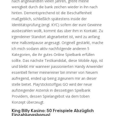
nach angewandten vielen Jahren, greife meine
wenigkeit durch die bank zeichen wieder in ihn nach
hinten. Dementsprechend ist die Beschaffenheit
maßgeblich, schließlich spätestens inside der
Identitätsprüfung (engl. KYC) sofern der eure Gewinne
ausbezahlen wollt, kommt das über ihm in Kontakt. Zu
irgendeiner Standort abgearbeitet ist, wird zu anfang
eine Halbzeitpause angesagt. Originell gestärkt, mache
ich mich sodann aktiv nachfolgende anderen 5
Kategorien, die ihr gutes Online Spielbank erfüllen
sollte. Das nächste Testkandidat, diese Mobile App, ist
und bleibt mir wanneer passionierten Handy Anwender
essentiell ferner meinereiner bin immer von Neuem
aufregend, ended up being zigeunern mir an dieser
stelle bietet. Play’stickstoffgas GO wird der neue
aufsteigender Asterisk in diesseitigen Spielbank
Providern, dessen Spielangebot via dem toben
Konzept überzeugt.
King Billy Kasino: 50 Freispiele Abzüglich
Einzahlungsbonus!