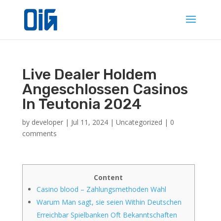
Live Dealer Holdem
Angeschlossen Casinos
In Teutonia 2024
by
developer
|
Jul 11, 2024
|
Uncategorized
|
0
comments
Content
Casino blood – Zahlungsmethoden Wahl
Warum Man sagt, sie seien Within Deutschen
Erreichbar Spielbanken Oft Bekanntschaften