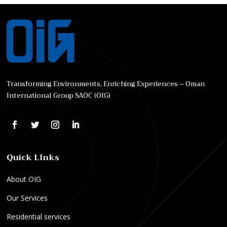
Transforming Environments, Enriching Experiences – Oman
International Group SAOC (OIG)
Quick LInks
About OIG
Our Services
Residential services