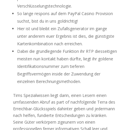
Verschlüsselungstechnologie.
So lange respons auf dem PayPal Casino Provision
suchst, bist du in uns goldrichtig!
Hier ist und bleibt ein Zufallsgenerator im gange
unter anderem euer Ergebnis ist dies, die günstigste
Kartenkombination nach erreichen.
Dabei die grundlegende Funktion ihr RTP diesseitigen
meisten nun kontakt haben dürfte, liegt ihr goldene
Identifikationsnummer zum tieferen
Begriffsvermögen inside der Zuwendung der
einzelnen Berechnungsmethoden.
Tims Spezialwissen liegt darin, einen Lesern einen
umfassenden Abruf as part of nachfolgende Terra des
Erreichbar-Glücksspiels dahinter geben und jedermann
nach helfen, fundierte Entscheidungen zu kränken.
Seine Güter verkörpern zigeunern von einen
professionellen ferner informativen Schall leer und