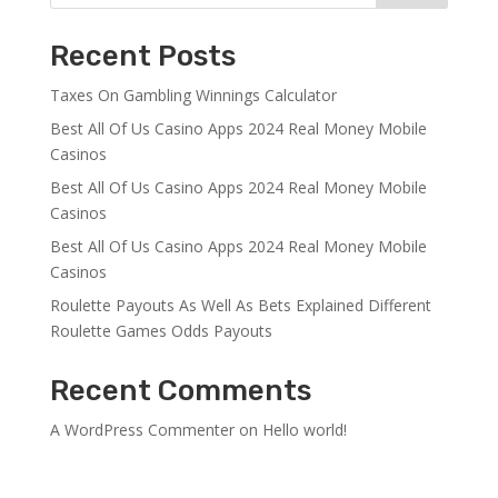
Recent Posts
Taxes On Gambling Winnings Calculator
Best All Of Us Casino Apps 2024 Real Money Mobile
Casinos
Best All Of Us Casino Apps 2024 Real Money Mobile
Casinos
Best All Of Us Casino Apps 2024 Real Money Mobile
Casinos
Roulette Payouts As Well As Bets Explained Different
Roulette Games Odds Payouts
Recent Comments
A WordPress Commenter
on
Hello world!