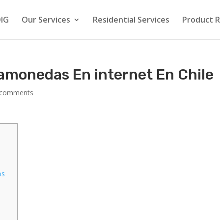
IG
Our Services
Residential Services
Product 
amonedas En internet En Chile
 comments
os