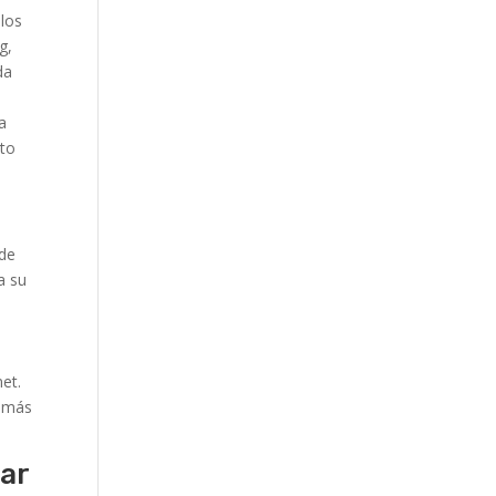
 los
g,
da
a
nto
 de
a su
et.
e más
sar