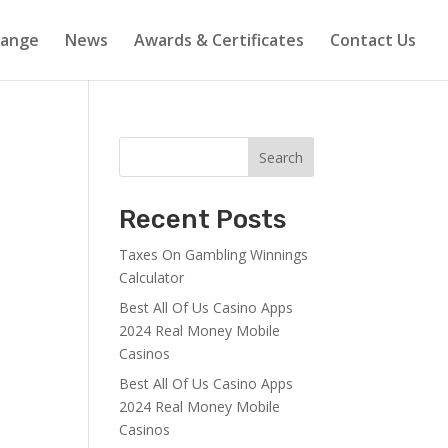
Range
News
Awards & Certificates
Contact Us
Search
Recent Posts
Taxes On Gambling Winnings
Calculator
Best All Of Us Casino Apps
2024 Real Money Mobile
Casinos
Best All Of Us Casino Apps
2024 Real Money Mobile
Casinos