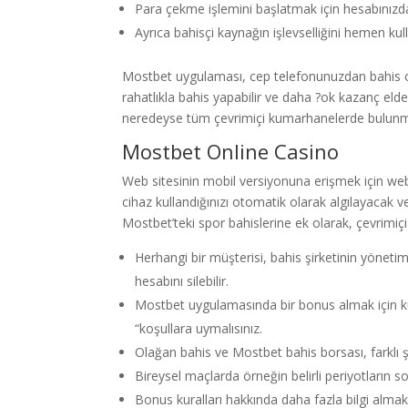
Para çekme işlemini başlatmak için hesabınızd
Ayrıca bahisçi kaynağın işlevselliğini hemen kul
Mostbet uygulaması, cep telefonunuzdan bahis 
rahatlıkla bahis yapabilir ve daha ?ok kazanç elde
neredeyse tüm çevrimiçi kumarhanelerde bulunm
Mostbet Online Casino
Web sitesinin mobil versiyonuna erişmek için web s
cihaz kullandığınızı otomatik olarak algılayacak
Mostbet’teki spor bahislerine ek olarak, çevrimiç
Herhangi bir müşterisi, bahis şirketinin yönetim
hesabını silebilir.
Mostbet uygulamasında bir bonus almak için kul
“koşullara uymalısınız.
Olağan bahis ve Mostbet bahis borsası, farklı şek
Bireysel maçlarda örneğin belirli periyotların s
Bonus kuralları hakkında daha fazla bilgi almak 