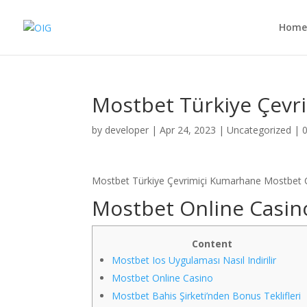
Home
Mostbet Türkiye Çevr
by
developer
|
Apr 24, 2023
|
Uncategorized
|
Mostbet Türkiye Çevrimiçi Kumarhane Mostbet 
Mostbet Online Casino
Content
Mostbet Ios Uygulaması Nasıl Indirilir
Mostbet Online Casino
Mostbet Bahis Şirketi’nden Bonus Teklifleri