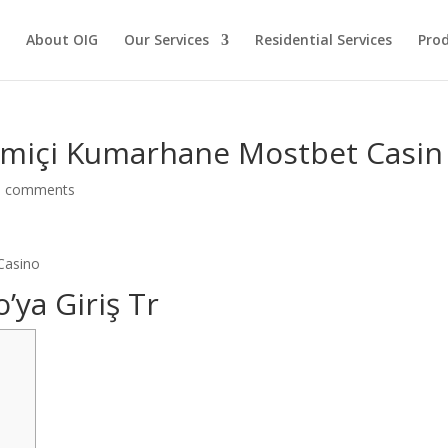
About OIG
Our Services
Residential Services
Pro
imiçi Kumarhane Mostbet Casin
0 comments
Casino
’ya Giriş Tr