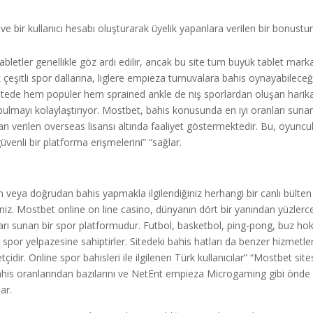
e bir kullanıcı hesabı oluşturarak üyelik yapanlara verilen bir bonustur
etler genellikle göz ardı edilir, ancak bu site tüm büyük tablet marka
çeşitli spor dallarına, liglere empieza turnuvalara bahis oynayabileceğ
r. Sitede hem popüler hem sprained ankle de niş sporlardan oluşan harika
ulmayı kolaylaştırıyor. Mostbet, bahis konusunda en iyi oranları sunan
dan verilen overseas lisansı altında faaliyet göstermektedir. Bu, oyuncu
enli bir platforma erişmelerini” “sağlar.
 veya doğrudan bahis yapmakla ilgilendiğiniz herhangi bir canlı bülten
iz. Mostbet online on line casino, dünyanın dört bir yanından yüzlerc
rı sunan bir spor platformudur. Futbol, basketbol, ping-pong, buz hok
spor yelpazesine sahiptirler. Sitedeki bahis hatları da benzer hizmetle
idir. Online spor bahisleri ile ilgilenen Türk kullanıcılar” “Mostbet site
 bahis oranlarından bazılarını ve NetEnt empieza Microgaming gibi önde
ar.