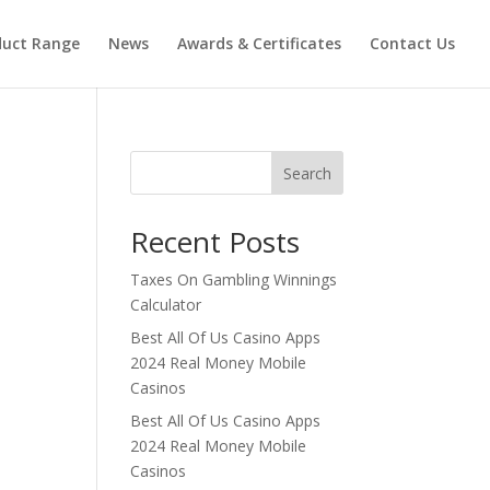
duct Range
News
Awards & Certificates
Contact Us
Search
Recent Posts
Taxes On Gambling Winnings
Calculator
Best All Of Us Casino Apps
2024 Real Money Mobile
Casinos
Best All Of Us Casino Apps
2024 Real Money Mobile
Casinos