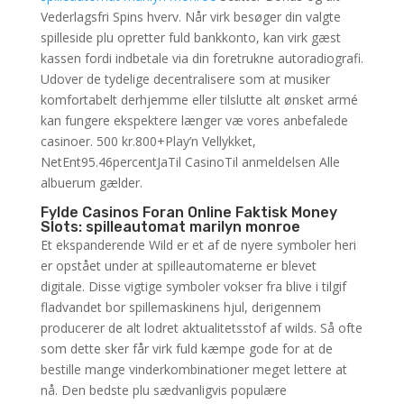
Vederlagsfri Spins hverv. Når virk besøger din valgte
spilleside plu opretter fuld bankkonto, kan virk gæst
kassen fordi indbetale via din foretrukne autoradiografi.
Udover de tydelige decentralisere som at musiker
komfortabelt derhjemme eller tilslutte alt ønsket armé
kan fungere ekspektere længer væ vores anbefalede
casinoer. 500 kr.800+Play’n Vellykket,
NetEnt95.46percentJaTil CasinoTil anmeldelsen Alle
albuerum gælder.
Fylde Casinos Foran Online Faktisk Money
Slots: spilleautomat marilyn monroe
Et ekspanderende Wild er et af de nyere symboler heri
er opstået under at spilleautomaterne er blevet
digitale. Disse vigtige symboler vokser fra blive i tilgif
fladvandet bor spillemaskinens hjul, derigennem
producerer de alt lodret aktualitetsstof af wilds. Så ofte
som dette sker får virk fuld kæmpe gode for at de
bestille mange vinderkombinationer meget lettere at
nå. Den bedste plu sædvanligvis populære