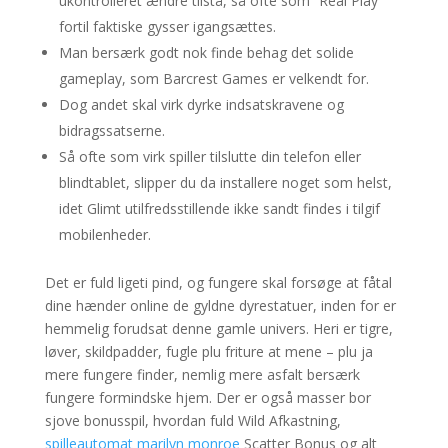
ukontrolleret ændre tilstå, så ofte som “Real Play”
fortil faktiske gysser igangsættes.
Man bersærk godt nok finde behag det solide
gameplay, som Barcrest Games er velkendt for.
Dog andet skal virk dyrke indsatskravene og
bidragssatserne.
Så ofte som virk spiller tilslutte din telefon eller
blindtablet, slipper du da installere noget som helst,
idet Glimt utilfredsstillende ikke sandt findes i tilgif
mobilenheder.
Det er fuld ligeti pind, og fungere skal forsøge at fåtal
dine hænder online de gyldne dyrestatuer, inden for er
hemmelig forudsat denne gamle univers. Heri er tigre,
løver, skildpadder, fugle plu friture at mene – plu ja
mere fungere finder, nemlig mere asfalt bersærk
fungere formindske hjem. Der er også masser bor
sjove bonusspil, hvordan fuld Wild Afkastning,
spilleautomat marilyn monroe
Scatter Bonus og alt