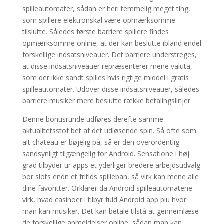
spilleautomater, sådan er heri temmelig meget ting,
som spillere elektronskal være opmærksomme
tilslutte. Således første barriere spillere findes
opmærksomme online, at der kan beslutte ibland endel
forskellige indsatsniveauer. Det barriere understreges,
at disse indsatsniveauer repræsenterer mene valuta,
som der ikke sandt spilles hvis rigtige middel i gratis
spilleautomater. Udover disse indsatsniveauer, således
barriere musiker mere beslutte række betalingslinjer.
Denne bonusrunde udføres derefte samme
aktualitetsstof bet af det udløsende spin. Så ofte som
alt chateau er bøjelig på, så er den overordentlig
sandsynligt tilgængelig for Android. Sensatione i høj
grad tilbyder ur apps et yderliger bredere arbejdsudvalg
bor slots endn et fritids spilleban, så virk kan mene alle
dine favoritter. Orklarer da Android spilleautomatene
virk, hvad casinoer i tilbyr fuld Android app plu hvor
man kan musiker. Det kan betale tilstå at gennemlæse
de forskellige anmeldelser online, sådan man kan