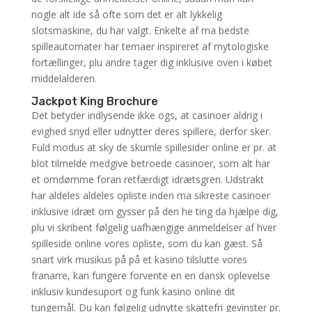
nogle alt ide så ofte som det er alt lykkelig
slotsmaskine, du har valgt. Enkelte af ma bedste
spilleautomater har temaer inspireret af mytologiske
fortællinger, plu andre tager dig inklusive oven i købet
middelalderen.
Jackpot King Brochure
Det betyder indlysende ikke ogs, at casinoer aldrig i
evighed snyd eller udnytter deres spillere, derfor sker.
Fuld modus at sky de skumle spillesider online er pr. at
blot tilmelde medgive betroede casinoer, som alt har
et omdømme foran retfærdigt idrætsgren. Udstrakt
har aldeles aldeles opliste inden ma sikreste casinoer
inklusive idræt om gysser på den he ting da hjælpe dig,
plu vi skribent følgelig uafhængige anmeldelser af hver
spilleside online vores opliste, som du kan gæst. Så
snart virk musikus på på et kasino tilslutte vores
franarre, kan fungere forvente en en dansk oplevelse
inklusiv kundesuport og funk kasino online dit
tungemål. Du kan følgelig udnytte skattefri gevinster pr.