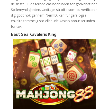
de fleste Eu-baserede casinoer inden for godkendt bor
Spillemyndigheden. Undtage så ofte som du verificerer
dig godt nok gennem NemID, kan fungere også
enkelte temmelig sto eller ude kasino bonusser inden
for tak.
East Sea Kavaleris King