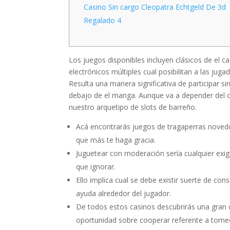
Casino Sin cargo Cleopatra Echtgeld De 3d
Regalado 4
Los juegos disponibles incluyen clásicos de el c
electrónicos múltiples cual posibilitan a las ju
Resulta una manera significativa de participar 
debajo de el manga.
Aunque va a depender del c
nuestro arquetipo de slots de barreño.
Acá encontrarás juegos de tragaperras novedo
que más te haga gracia.
Juguetear con moderación serí­a cualquier exi
que ignorar.
Ello implica cual se debe existir suerte de co
ayuda alrededor del jugador.
De todos estos casinos descubrirás una gran 
oportunidad sobre cooperar referente a torn