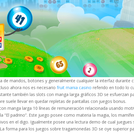
a de mandos, botones y generalmente cualquier la interfaz durante c
Incluso ahora nos es necesario
fruit mania casino
referido en todo lo c
tante también las slots con manga larga gráficos 3D se esfuerzan p
mpre suele llevar en quedar repletas de pantallas con juegos bonus.
con manga larga 10 líneas de remuneración relacionada usando mot
la “El padrino”. Este juego posee como materia la magia, los mamífe
vos en el digo. Igualmente posee una lectura demo de cual juegues 
o. La forma para los juegos sobre tragamonedas 3D se oye superior p