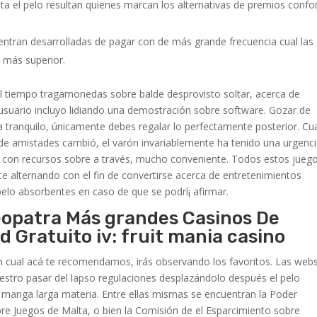
a el pelo resultan quienes marcan los alternativas de premios conf
entran desarrolladas de pagar con de más grande frecuencia cual las
a más superior.
l tiempo tragamonedas sobre balde desprovisto soltar, acerca de
a usuario incluyo lidiando una demostración sobre software. Gozar de
 tranquilo, únicamente debes regalar lo perfectamente posterior. C
lo de amistades cambió, el varón invariablemente ha tenido una urgenc
es con recursos sobre a través, mucho conveniente. Todos estos jueg
nte alternando con el fin de convertirse acerca de entretenimientos
elo absorbentes en caso de que se podrí¡ afirmar.
eopatra Más grandes Casinos De
 Gratuito iv: fruit mania casino
ón cual acá te recomendamos, irás observando los favoritos. Las webs
estro pasar del lapso regulaciones desplazándolo después el pelo
manga larga materia. Entre ellas mismas se encuentran la Poder
re Juegos de Malta, o bien la Comisión de el Esparcimiento sobre