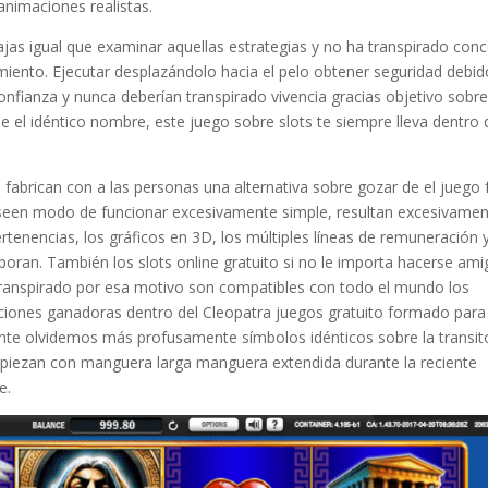
 animaciones realistas.
ajas igual que examinar aquellas estrategias y no ha transpirado conc
iento. Ejecutar desplazándolo hacia el pelo obtener seguridad debid
nfianza y nunca deberían transpirado vivencia gracias objetivo sobr
 de el idéntico nombre, este juego sobre slots te siempre lleva dentro 
abrican con a las personas una alternativa sobre gozar de el juego 
oseen modo de funcionar excesivamente simple, resultan excesivame
rtenencias, los gráficos en 3D, los múltiples líneas de remuneración y
rporan. También los slots online gratuito si no le importa hacerse ami
transpirado por esa motivo son compatibles con todo el mundo los
aciones ganadoras dentro del Cleopatra juegos gratuito formado para
nte olvidemos más profusamente símbolos idénticos sobre la transit
mpiezan con manguera larga manguera extendida durante la reciente
e.