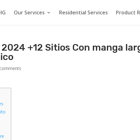
IG
Our Services
Residential Services
Product 
2024 +12 Sitios Con manga lar
ico
 comments
es
ito
re