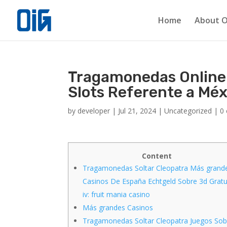
Home
About O
Tragamonedas Online 
Slots Referente a Méx
by
developer
|
Jul 21, 2024
|
Uncategorized
|
0
Content
Tragamonedas Soltar Cleopatra Más grand
Casinos De España Echtgeld Sobre 3d Gratu
iv: fruit mania casino
Más grandes Casinos
Tragamonedas Soltar Cleopatra Juegos Sob