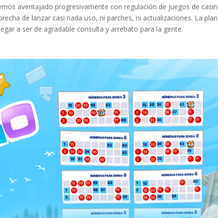
emos aventajado progresivamente con regulación de juegos de casin
recha de lanzar casi nada uso, ni parches, ni actualizaciones. La pla
egar a ser de agradable consulta y arrebato para la gente.