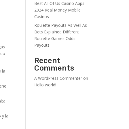
Best All Of Us Casino Apps
2024 Real Money Mobile
Casinos
Roulette Payouts As Well As
Bets Explained Different
Roulette Games Odds
Payouts
gas
ado
Recent
Comments
 la
A WordPress Commenter
on
Hello world!
iene
alta
 y la