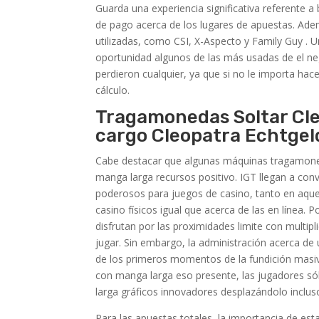
Guarda una experiencia significativa referente a
de pago acerca de los lugares de apuestas. Ade
utilizadas, como CSI, X-Aspecto y Family Guy . 
oportunidad algunos de las más usadas de el n
perdieron cualquier, ya que si no le importa hace
cálculo.
Tragamonedas Soltar Cle
cargo Cleopatra Echtgel
Cabe destacar que algunas máquinas tragamoned
manga larga recursos positivo. IGT llegan a co
poderosos para juegos de casino, tanto en aquell
casino físicos igual que acerca de las en línea. 
disfrutan por las proximidades limite con multip
jugar. Sin embargo, la administración acerca de 
de los primeros momentos de la fundición masiva
con manga larga eso presente, las jugadores
larga gráficos innovadores desplazándolo incluso
Para las apuestas totales, la importancia de est