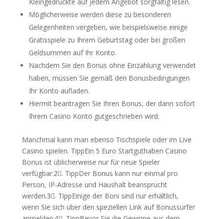
Kleingedruckte auf jedem Angebot sorgfältig lesen.
Möglicherweise werden diese zu besonderen
Gelegenheiten vergeben, wie beispielsweise einige
Gratisspiele zu Ihrem Geburtstag oder bei großen
Geldsummen auf Ihr Konto.
Nachdem Sie den Bonus ohne Einzahlung verwendet
haben, müssen Sie gemäß den Bonusbedingungen
Ihr Konto aufladen.
Hiermit beantragen Sie Ihren Bonus, der dann sofort
Ihrem Casino Konto gutgeschrieben wird.
Manchmal kann man ebenso Tischspiele oder im Live
Casino spielen. TippEin 5 Euro Startguthaben Casino
Bonus ist üblicherweise nur für neue Spieler
verfügbar.2⃣. TippDer Bonus kann nur einmal pro
Person, IP-Adresse und Haushalt beansprucht
werden.3⃣. TippEinige der Boni sind nur erhältlich,
wenn Sie sich über den speziellen Link auf Bonussurfer
anmelden.4⃣. TippBevor Sie die Gewinne aus dem