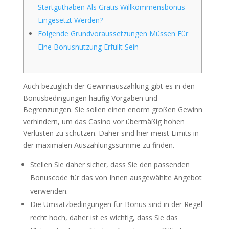
Startguthaben Als Gratis Willkommensbonus
Eingesetzt Werden?
Folgende Grundvoraussetzungen Müssen Für
Eine Bonusnutzung Erfüllt Sein
Auch bezüglich der Gewinnauszahlung gibt es in den
Bonusbedingungen häufig Vorgaben und
Begrenzungen. Sie sollen einen enorm großen Gewinn
verhindern, um das Casino vor übermäßig hohen
Verlusten zu schützen.
Daher sind hier meist Limits in
der maximalen Auszahlungssumme zu finden.
Stellen Sie daher sicher, dass Sie den passenden
Bonuscode für das von Ihnen ausgewählte Angebot
verwenden.
Die Umsatzbedingungen für Bonus sind in der Regel
recht hoch, daher ist es wichtig, dass Sie das