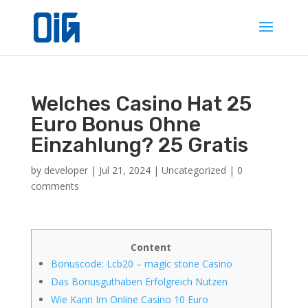
Welches Casino Hat 25
Euro Bonus Ohne
Einzahlung? 25 Gratis
by
developer
|
Jul 21, 2024
|
Uncategorized
|
0
comments
Content
Bonuscode: Lcb20 – magic stone Casino
Das Bonusguthaben Erfolgreich Nutzen
Wie Kann Im Online Casino 10 Euro