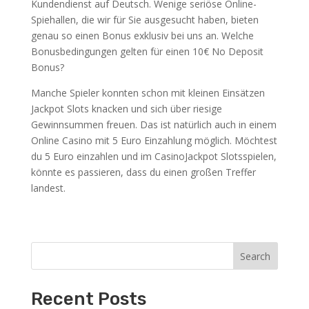
Kundendienst auf Deutsch. Wenige seriöse Online-
Spiehallen, die wir für Sie ausgesucht haben, bieten
genau so einen Bonus exklusiv bei uns an. Welche
Bonusbedingungen gelten für einen 10€ No Deposit
Bonus?
Manche Spieler konnten schon mit kleinen Einsätzen
Jackpot Slots knacken und sich über riesige
Gewinnsummen freuen. Das ist natürlich auch in einem
Online Casino mit 5 Euro Einzahlung möglich. Möchtest
du 5 Euro einzahlen und im CasinoJackpot Slotsspielen,
könnte es passieren, dass du einen großen Treffer
landest.
Search
Recent Posts