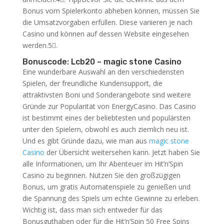
Bonus vom Spielerkonto abheben können, müssen Sie
die Umsatzvorgaben erfüllen. Diese variieren je nach
Casino und können auf dessen Website eingesehen
werden.5⃣.
Bonuscode: Lcb20 – magic stone Casino
Eine wunderbare Auswahl an den verschiedensten
Spielen, der freundliche Kundensupport, die
attraktivsten Boni und Sonderangebote sind weitere
Gründe zur Popularität von EnergyCasino. Das Casino
ist bestimmt eines der beliebtesten und populärsten
unter den Spielern, obwohl es auch ziemlich neu ist.
Und es gibt Gründe dazu, wie man aus
magic stone
Casino
der Übersicht weitersehen kann. Jetzt haben Sie
alle Informationen, um Ihr Abenteuer im Hit’n’Spin
Casino zu beginnen. Nutzen Sie den großzügigen
Bonus, um gratis Automatenspiele zu genießen und
die Spannung des Spiels um echte Gewinne zu erleben.
Wichtig ist, dass man sich entweder für das
Bonusguthaben oder für die Hit’n’Spin 50 Free Spins