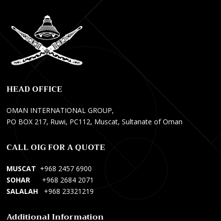
E
O
P
l
n
r
e
l
o
k
y
f
t
F
e
r
a
s
i
n
y
k
s
o
HEAD OFFICE
ç
M
n
i
a
e
OMAN INTERNATIONAL GROUP,
H
n
l
PO BOX 217, Ruwi, PC112, Muscat, Sultanate of Oman
i
a
W
z
g
e
CALL OIG FOR A QUOTE
m
e
b
e
m
S
MUSCAT
+968 2457 6900
t
e
i
SOHAR
+968 2684 2071
l
n
t
SALALAH
+968 23321219
e
t
e
r
S
s
Additional Information
i
e
i