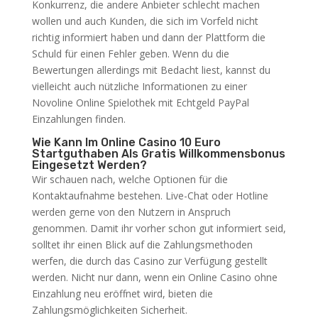
Konkurrenz, die andere Anbieter schlecht machen
wollen und auch Kunden, die sich im Vorfeld nicht
richtig informiert haben und dann der Plattform die
Schuld für einen Fehler geben. Wenn du die
Bewertungen allerdings mit Bedacht liest, kannst du
vielleicht auch nützliche Informationen zu einer
Novoline Online Spielothek mit Echtgeld PayPal
Einzahlungen finden.
Wie Kann Im Online Casino 10 Euro
Startguthaben Als Gratis Willkommensbonus
Eingesetzt Werden?
Wir schauen nach, welche Optionen für die
Kontaktaufnahme bestehen. Live-Chat oder Hotline
werden gerne von den Nutzern in Anspruch
genommen. Damit ihr vorher schon gut informiert seid,
solltet ihr einen Blick auf die Zahlungsmethoden
werfen, die durch das Casino zur Verfügung gestellt
werden. Nicht nur dann, wenn ein Online Casino ohne
Einzahlung neu eröffnet wird, bieten die
Zahlungsmöglichkeiten Sicherheit.