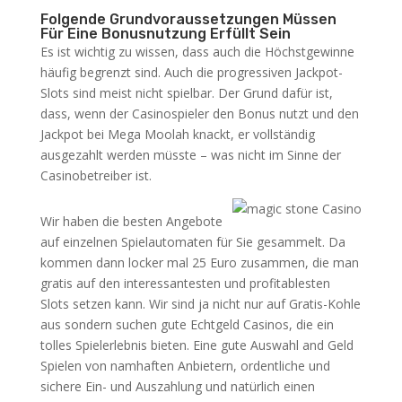
Folgende Grundvoraussetzungen Müssen
Für Eine Bonusnutzung Erfüllt Sein
Es ist wichtig zu wissen, dass auch die Höchstgewinne
häufig begrenzt sind. Auch die progressiven Jackpot-
Slots sind meist nicht spielbar. Der Grund dafür ist,
dass, wenn der Casinospieler den Bonus nutzt und den
Jackpot bei Mega Moolah knackt, er vollständig
ausgezahlt werden müsste – was nicht im Sinne der
Casinobetreiber ist.
Wir haben die besten Angebote
auf einzelnen Spielautomaten für Sie gesammelt. Da
kommen dann locker mal 25 Euro zusammen, die man
gratis auf den interessantesten und profitablesten
Slots setzen kann. Wir sind ja nicht nur auf Gratis-Kohle
aus sondern suchen gute Echtgeld Casinos, die ein
tolles Spielerlebnis bieten. Eine gute Auswahl and Geld
Spielen von namhaften Anbietern, ordentliche und
sichere Ein- und Auszahlung und natürlich einen